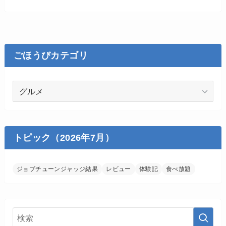
ごほうびカテゴリ
ご
ほ
う
び
カ
トピック（2026年7月）
テ
ゴ
ジョブチューンジャッジ結果
レビュー
体験記
食べ放題
リ